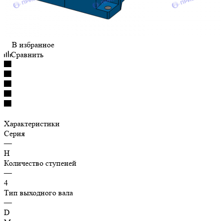
В избранное
Сравнить
Характеристики
Серия
—
H
Количество ступеней
—
4
Тип выходного вала
—
D