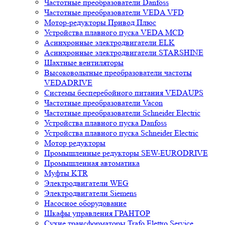
Частотные преобразователи Danfoss
Частотные преобразователи VEDA VFD
Мотор-редукторы Привод Плюс
Устройства плавного пуска VEDA MCD
Асинхронные электродвигатели ELK
Асинхронные электродвигатели STARSHINE
Шахтные вентиляторы
Высоковольтные преобразователи частоты
VEDADRIVE
Системы бесперебойного питания VEDAUPS
Частотные преобразователи Vacon
Частотные преобразователи Schneider Electric
Устройства плавного пуска Danfoss
Устройства плавного пуска Schneider Electric
Мотор редукторы
Промышленные редукторы SEW-EURODRIVE
Промышленная автоматика
Муфты KTR
Электродвигатели WEG
Электродвигатели Siemens
Насосное оборудование
Шкафы управления ГРАНТОР
Сухие трансформаторы Trafo Elettro Service