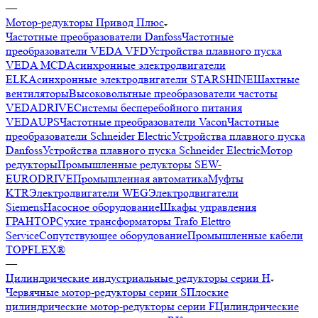
—
Мотор-редукторы Привод Плюс
Частотные преобразователи Danfoss
Частотные
преобразователи VEDA VFD
Устройства плавного пуска
VEDA MCD
Асинхронные электродвигатели
ELK
Асинхронные электродвигатели STARSHINE
Шахтные
вентиляторы
Высоковольтные преобразователи частоты
VEDADRIVE
Системы бесперебойного питания
VEDAUPS
Частотные преобразователи Vacon
Частотные
преобразователи Schneider Electric
Устройства плавного пуска
Danfoss
Устройства плавного пуска Schneider Electric
Мотор
редукторы
Промышленные редукторы SEW-
EURODRIVE
Промышленная автоматика
Муфты
KTR
Электродвигатели WEG
Электродвигатели
Siemens
Насосное оборудование
Шкафы управления
ГРАНТОР
Сухие трансформаторы Trafo Elettro
Service
Сопутствующее оборудование
Промышленные кабели
TOPFLEX®
—
Цилиндрические индустриальные редукторы серии H
Червячные мотор-редукторы серии S
Плоские
цилиндрические мотор-редукторы серии F
Цилиндрические