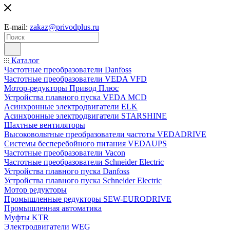
E-mail:
zakaz@privodplus.ru
Каталог
Частотные преобразователи Danfoss
Частотные преобразователи VEDA VFD
Мотор-редукторы Привод Плюс
Устройства плавного пуска VEDA MCD
Асинхронные электродвигатели ELK
Асинхронные электродвигатели STARSHINE
Шахтные вентиляторы
Высоковольтные преобразователи частоты VEDADRIVE
Системы бесперебойного питания VEDAUPS
Частотные преобразователи Vacon
Частотные преобразователи Schneider Electric
Устройства плавного пуска Danfoss
Устройства плавного пуска Schneider Electric
Мотор редукторы
Промышленные редукторы SEW-EURODRIVE
Промышленная автоматика
Муфты KTR
Электродвигатели WEG