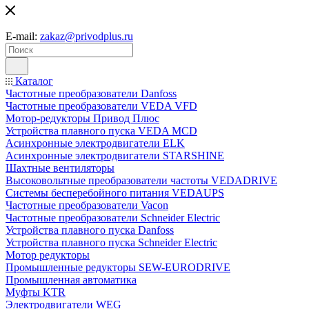
E-mail:
zakaz@privodplus.ru
Каталог
Частотные преобразователи Danfoss
Частотные преобразователи VEDA VFD
Мотор-редукторы Привод Плюс
Устройства плавного пуска VEDA MCD
Асинхронные электродвигатели ELK
Асинхронные электродвигатели STARSHINE
Шахтные вентиляторы
Высоковольтные преобразователи частоты VEDADRIVE
Системы бесперебойного питания VEDAUPS
Частотные преобразователи Vacon
Частотные преобразователи Schneider Electric
Устройства плавного пуска Danfoss
Устройства плавного пуска Schneider Electric
Мотор редукторы
Промышленные редукторы SEW-EURODRIVE
Промышленная автоматика
Муфты KTR
Электродвигатели WEG