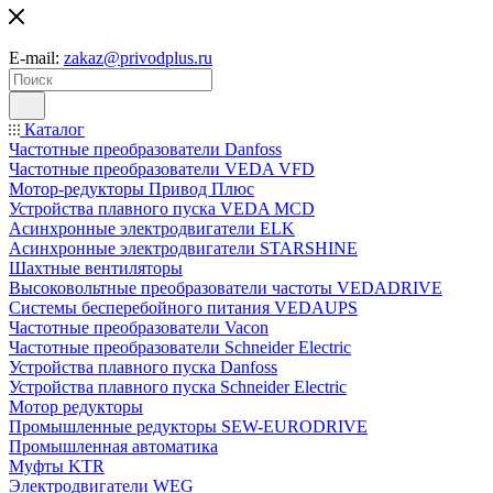
E-mail:
zakaz@privodplus.ru
Каталог
Частотные преобразователи Danfoss
Частотные преобразователи VEDA VFD
Мотор-редукторы Привод Плюс
Устройства плавного пуска VEDA MCD
Асинхронные электродвигатели ELK
Асинхронные электродвигатели STARSHINE
Шахтные вентиляторы
Высоковольтные преобразователи частоты VEDADRIVE
Системы бесперебойного питания VEDAUPS
Частотные преобразователи Vacon
Частотные преобразователи Schneider Electric
Устройства плавного пуска Danfoss
Устройства плавного пуска Schneider Electric
Мотор редукторы
Промышленные редукторы SEW-EURODRIVE
Промышленная автоматика
Муфты KTR
Электродвигатели WEG