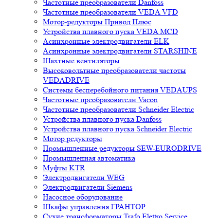
Частотные преобразователи Danfoss
Частотные преобразователи VEDA VFD
Мотор-редукторы Привод Плюс
Устройства плавного пуска VEDA MCD
Асинхронные электродвигатели ELK
Асинхронные электродвигатели STARSHINE
Шахтные вентиляторы
Высоковольтные преобразователи частоты
VEDADRIVE
Системы бесперебойного питания VEDAUPS
Частотные преобразователи Vacon
Частотные преобразователи Schneider Electric
Устройства плавного пуска Danfoss
Устройства плавного пуска Schneider Electric
Мотор редукторы
Промышленные редукторы SEW-EURODRIVE
Промышленная автоматика
Муфты KTR
Электродвигатели WEG
Электродвигатели Siemens
Насосное оборудование
Шкафы управления ГРАНТОР
Сухие трансформаторы Trafo Elettro Service