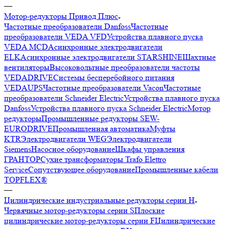
—
Мотор-редукторы Привод Плюс
Частотные преобразователи Danfoss
Частотные
преобразователи VEDA VFD
Устройства плавного пуска
VEDA MCD
Асинхронные электродвигатели
ELK
Асинхронные электродвигатели STARSHINE
Шахтные
вентиляторы
Высоковольтные преобразователи частоты
VEDADRIVE
Системы бесперебойного питания
VEDAUPS
Частотные преобразователи Vacon
Частотные
преобразователи Schneider Electric
Устройства плавного пуска
Danfoss
Устройства плавного пуска Schneider Electric
Мотор
редукторы
Промышленные редукторы SEW-
EURODRIVE
Промышленная автоматика
Муфты
KTR
Электродвигатели WEG
Электродвигатели
Siemens
Насосное оборудование
Шкафы управления
ГРАНТОР
Сухие трансформаторы Trafo Elettro
Service
Сопутствующее оборудование
Промышленные кабели
TOPFLEX®
—
Цилиндрические индустриальные редукторы серии H
Червячные мотор-редукторы серии S
Плоские
цилиндрические мотор-редукторы серии F
Цилиндрические