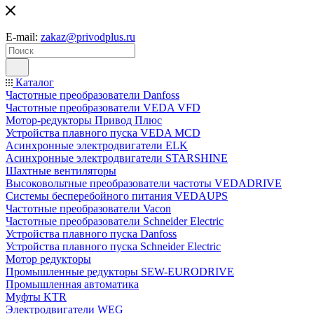
E-mail:
zakaz@privodplus.ru
Каталог
Частотные преобразователи Danfoss
Частотные преобразователи VEDA VFD
Мотор-редукторы Привод Плюс
Устройства плавного пуска VEDA MCD
Асинхронные электродвигатели ELK
Асинхронные электродвигатели STARSHINE
Шахтные вентиляторы
Высоковольтные преобразователи частоты VEDADRIVE
Системы бесперебойного питания VEDAUPS
Частотные преобразователи Vacon
Частотные преобразователи Schneider Electric
Устройства плавного пуска Danfoss
Устройства плавного пуска Schneider Electric
Мотор редукторы
Промышленные редукторы SEW-EURODRIVE
Промышленная автоматика
Муфты KTR
Электродвигатели WEG