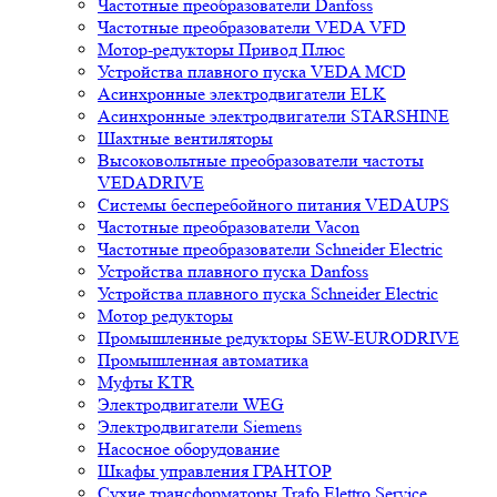
Частотные преобразователи Danfoss
Частотные преобразователи VEDA VFD
Мотор-редукторы Привод Плюс
Устройства плавного пуска VEDA MCD
Асинхронные электродвигатели ELK
Асинхронные электродвигатели STARSHINE
Шахтные вентиляторы
Высоковольтные преобразователи частоты
VEDADRIVE
Системы бесперебойного питания VEDAUPS
Частотные преобразователи Vacon
Частотные преобразователи Schneider Electric
Устройства плавного пуска Danfoss
Устройства плавного пуска Schneider Electric
Мотор редукторы
Промышленные редукторы SEW-EURODRIVE
Промышленная автоматика
Муфты KTR
Электродвигатели WEG
Электродвигатели Siemens
Насосное оборудование
Шкафы управления ГРАНТОР
Сухие трансформаторы Trafo Elettro Service