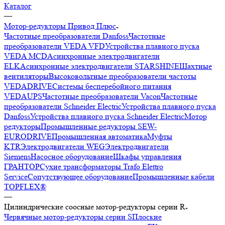
Каталог
—
Мотор-редукторы Привод Плюс
Частотные преобразователи Danfoss
Частотные
преобразователи VEDA VFD
Устройства плавного пуска
VEDA MCD
Асинхронные электродвигатели
ELK
Асинхронные электродвигатели STARSHINE
Шахтные
вентиляторы
Высоковольтные преобразователи частоты
VEDADRIVE
Системы бесперебойного питания
VEDAUPS
Частотные преобразователи Vacon
Частотные
преобразователи Schneider Electric
Устройства плавного пуска
Danfoss
Устройства плавного пуска Schneider Electric
Мотор
редукторы
Промышленные редукторы SEW-
EURODRIVE
Промышленная автоматика
Муфты
KTR
Электродвигатели WEG
Электродвигатели
Siemens
Насосное оборудование
Шкафы управления
ГРАНТОР
Сухие трансформаторы Trafo Elettro
Service
Сопутствующее оборудование
Промышленные кабели
TOPFLEX®
—
Цилиндрические соосные мотор-редукторы серии R
Червячные мотор-редукторы серии S
Плоские